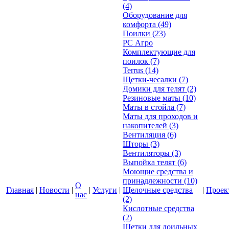
(4)
Оборудование для
комфорта
(49)
Поилки
(23)
РС Агро
Комплектующие для
поилок
(7)
Terrus
(14)
Щетки-чесалки
(7)
Домики для телят
(2)
Резиновые маты
(10)
Маты в стойла
(7)
Маты для проходов и
накопителей
(3)
Вентиляция
(6)
Шторы
(3)
Вентиляторы
(3)
Выпойка телят
(6)
Моющие средства и
принадлежности
(10)
О
Главная
|
Новости
|
|
Услуги
|
Щелочные средства
|
Проек
нас
(2)
Кислотные средства
(2)
Щетки для доильных