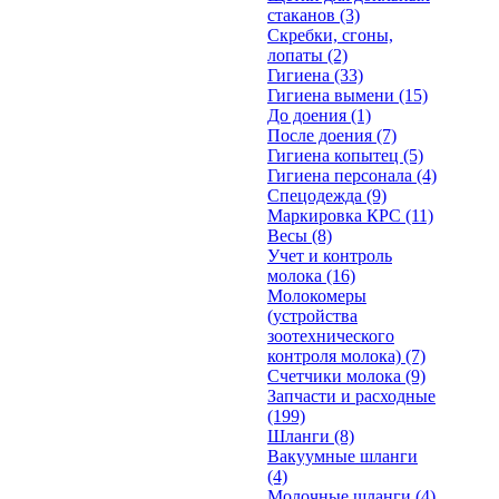
стаканов
(3)
Скребки, сгоны,
лопаты
(2)
Гигиена
(33)
Гигиена вымени
(15)
До доения
(1)
После доения
(7)
Гигиена копытец
(5)
Гигиена персонала
(4)
Спецодежда
(9)
Маркировка КРС
(11)
Весы
(8)
Учет и контроль
молока
(16)
Молокомеры
(устройства
зоотехнического
контроля молока)
(7)
Счетчики молока
(9)
Запчасти и расходные
(199)
Шланги
(8)
Вакуумные шланги
(4)
Молочные шланги
(4)