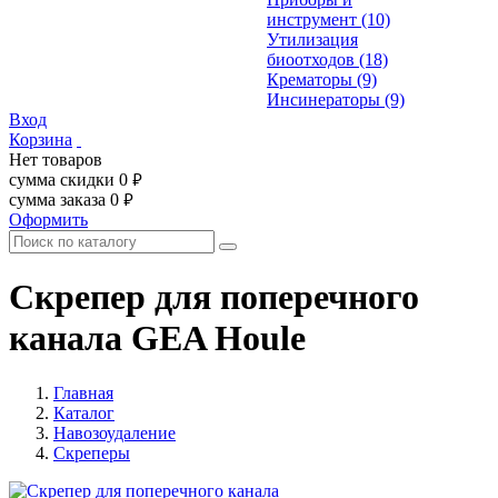
инструмент
(10)
Утилизация
биоотходов
(18)
Крематоры
(9)
Инсинераторы
(9)
Вход
Корзина
Нет товаров
сумма скидки
0
руб.
сумма заказа
0
руб.
Оформить
Скрепер для поперечного
канала GEA Houle
Главная
Каталог
Навозоудаление
Скреперы