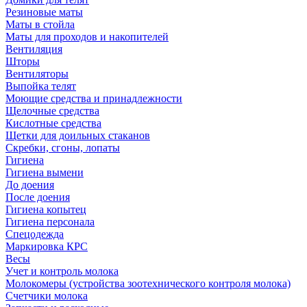
Резиновые маты
Маты в стойла
Маты для проходов и накопителей
Вентиляция
Шторы
Вентиляторы
Выпойка телят
Моющие средства и принадлежности
Щелочные средства
Кислотные средства
Щетки для доильных стаканов
Скребки, сгоны, лопаты
Гигиена
Гигиена вымени
До доения
После доения
Гигиена копытец
Гигиена персонала
Спецодежда
Маркировка КРС
Весы
Учет и контроль молока
Молокомеры (устройства зоотехнического контроля молока)
Счетчики молока