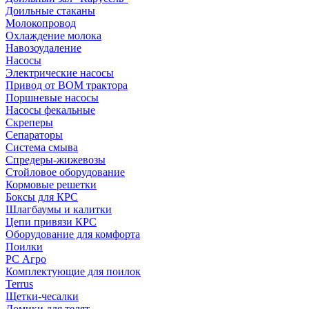
Доильные стаканы
Молокопровод
Охлаждение молока
Навозоудаление
Насосы
Электрические насосы
Привод от ВОМ трактора
Поршневые насосы
Насосы фекальные
Скреперы
Сепараторы
Система смыва
Спредеры-жижевозы
Стойловое оборудование
Кормовые решетки
Боксы для КРС
Шлагбаумы и калитки
Цепи привязи КРС
Оборудование для комфорта
Поилки
РС Агро
Комплектующие для поилок
Terrus
Щетки-чесалки
Домики для телят