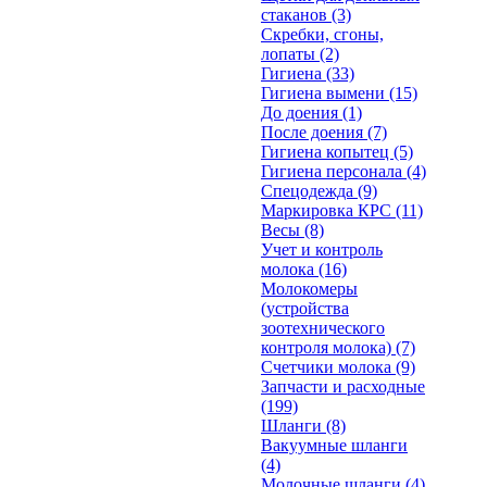
стаканов
(3)
Скребки, сгоны,
лопаты
(2)
Гигиена
(33)
Гигиена вымени
(15)
До доения
(1)
После доения
(7)
Гигиена копытец
(5)
Гигиена персонала
(4)
Спецодежда
(9)
Маркировка КРС
(11)
Весы
(8)
Учет и контроль
молока
(16)
Молокомеры
(устройства
зоотехнического
контроля молока)
(7)
Счетчики молока
(9)
Запчасти и расходные
(199)
Шланги
(8)
Вакуумные шланги
(4)
Молочные шланги
(4)