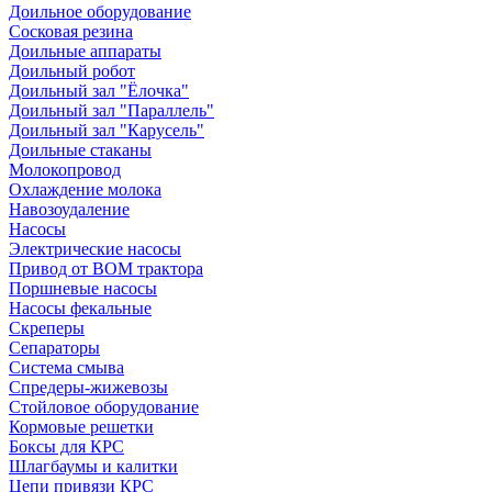
Доильное оборудование
Сосковая резина
Доильные аппараты
Доильный робот
Доильный зал "Ёлочка"
Доильный зал "Параллель"
Доильный зал "Карусель"
Доильные стаканы
Молокопровод
Охлаждение молока
Навозоудаление
Насосы
Электрические насосы
Привод от ВОМ трактора
Поршневые насосы
Насосы фекальные
Скреперы
Сепараторы
Система смыва
Спредеры-жижевозы
Стойловое оборудование
Кормовые решетки
Боксы для КРС
Шлагбаумы и калитки
Цепи привязи КРС