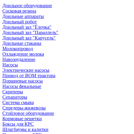
Доильное оборудование
Сосковая резина
Доильные аппараты
Доильный робот
Доильный зал "Ёлочка"
Доильный зал "Параллель"
Доильный зал "Карусель"
Доильные стаканы
Молокопровод
Охлаждение молока
Навозоудаление
Насосы
Электрические насосы
Привод от ВОМ трактора
Поршневые насосы
Насосы фекальные
Скреперы
Сепараторы
Система смыва
Спредеры-жижевозы
Стойловое оборудование
Кормовые решетки
Боксы для КРС
Шлагбаумы и калитки