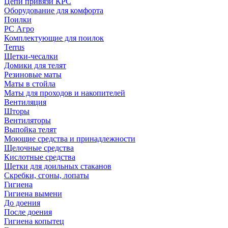
Цепи привязи КРС
Оборудование для комфорта
Поилки
РС Агро
Комплектующие для поилок
Terrus
Щетки-чесалки
Домики для телят
Резиновые маты
Маты в стойла
Маты для проходов и накопителей
Вентиляция
Шторы
Вентиляторы
Выпойка телят
Моющие средства и принадлежности
Щелочные средства
Кислотные средства
Щетки для доильных стаканов
Скребки, сгоны, лопаты
Гигиена
Гигиена вымени
До доения
После доения
Гигиена копытец