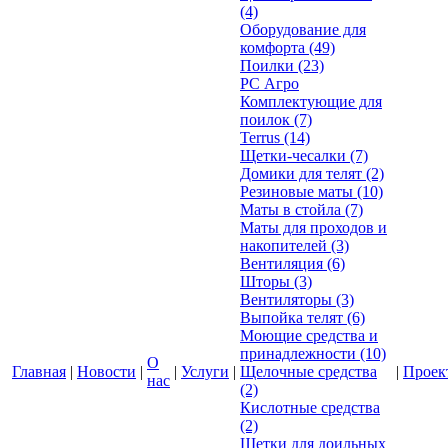
(4)
Оборудование для
комфорта
(49)
Поилки
(23)
РС Агро
Комплектующие для
поилок
(7)
Terrus
(14)
Щетки-чесалки
(7)
Домики для телят
(2)
Резиновые маты
(10)
Маты в стойла
(7)
Маты для проходов и
накопителей
(3)
Вентиляция
(6)
Шторы
(3)
Вентиляторы
(3)
Выпойка телят
(6)
Моющие средства и
принадлежности
(10)
О
Главная
|
Новости
|
|
Услуги
|
Щелочные средства
|
Проек
нас
(2)
Кислотные средства
(2)
Щетки для доильных