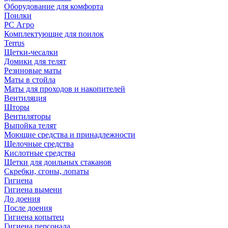
Оборудование для комфорта
Поилки
РС Агро
Комплектующие для поилок
Terrus
Щетки-чесалки
Домики для телят
Резиновые маты
Маты в стойла
Маты для проходов и накопителей
Вентиляция
Шторы
Вентиляторы
Выпойка телят
Моющие средства и принадлежности
Щелочные средства
Кислотные средства
Щетки для доильных стаканов
Скребки, сгоны, лопаты
Гигиена
Гигиена вымени
До доения
После доения
Гигиена копытец
Гигиена персонала